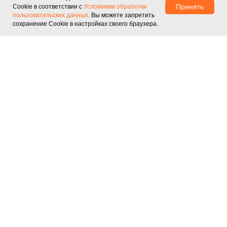
Принять
Cookie в соответствии с
Условиями обработки
Контакты
Перейти в каталог
пользовательских данных
. Вы можете запретить
сохранение Cookie в настройках своего браузера.
КАТАЛОГ
Honkon
Key Laser
Newangie
Lefis
ADSS
NUBWAY
КОНТАКТЫ
+7 (915) 314-68-08
Москва
© 2026 Лазер Маркет. Все права защищены.