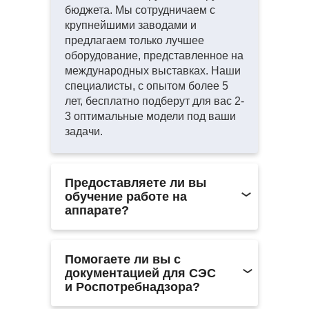
бюджета. Мы сотрудничаем с
крупнейшими заводами и
предлагаем только лучшее
оборудование, представленное на
международных выставках. Наши
специалисты, с опытом более 5
лет, бесплатно подберут для вас 2-
3 оптимальные модели под ваши
задачи.
Предоставляете ли вы
обучение работе на
аппарате?
Мы не проводим обучение
самостоятельно, чтобы
Помогаете ли вы с
сосредоточить все ресурсы на
документацией для СЭС
качестве оборудования и его
и Роспотребнадзора?
стоимости. Однако мы поможем