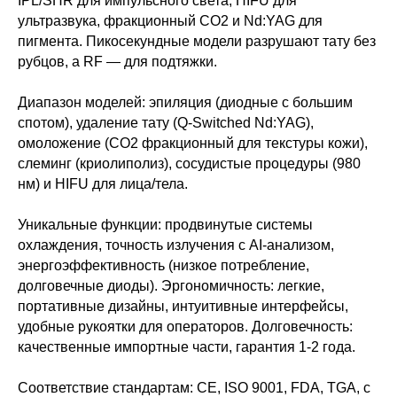
IPL/SHR для импульсного света, HIFU для
ультразвука, фракционный CO2 и Nd:YAG для
пигмента. Пикосекундные модели разрушают тату без
рубцов, а RF — для подтяжки.
Диапазон моделей: эпиляция (диодные с большим
спотом), удаление тату (Q-Switched Nd:YAG),
омоложение (CO2 фракционный для текстуры кожи),
слеминг (криолиполиз), сосудистые процедуры (980
нм) и HIFU для лица/тела.
Уникальные функции: продвинутые системы
охлаждения, точность излучения с AI-анализом,
энергоэффективность (низкое потребление,
долговечные диоды). Эргономичность: легкие,
портативные дизайны, интуитивные интерфейсы,
удобные рукоятки для операторов. Долговечность:
качественные импортные части, гарантия 1-2 года.
Соответствие стандартам: CE, ISO 9001, FDA, TGA, с