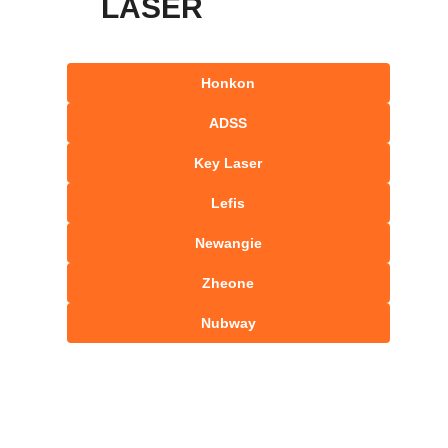
LASER
Honkon
ADSS
Key Laser
Lefis
Newangie
Zheone
Nubway