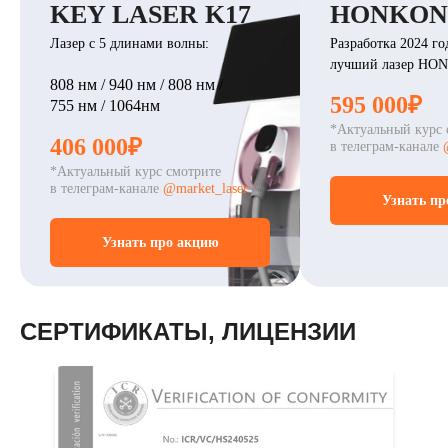
KEY LASER K17
HONKON 
Лазер с 5 длинами волны:
Разработка 2024 го
лучший лазер HO
808 нм / 940 нм / 808 нм /
595 000₽
755 нм / 1064нм
*Актуальный курс 
406 000₽
в телеграм-канале
*Актуальный курс смотрите
в телеграм-канале
@market_laser
Узнать пр
Узнать про акцию
СЕРТИФИКАТЫ, ЛИЦЕНЗИИ