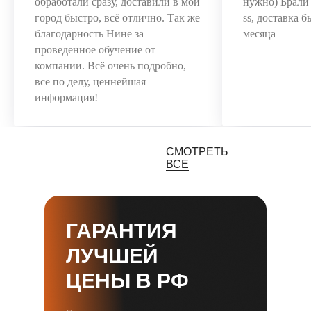
обработали сразу, доставили в мой
нужно) Брал
город быстро, всё отлично. Так же
ss, доставка 
благодарность Нине за
месяца
проведенное обучение от
компании. Всё очень подробно,
все по делу, ценнейшая
информация!
СМОТРЕТЬ
ВСЕ
ГАРАНТИЯ
ЛУЧШЕЙ
ЦЕНЫ В РФ