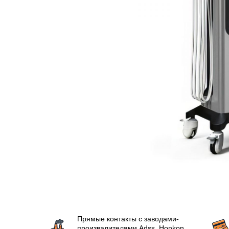
Прямые контакты с заводами-
произвалителями Аdss, Honkon,