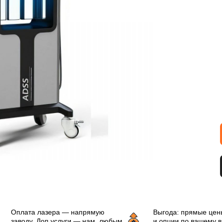
Оплата лазера — напрямую
Выгода: прямые цен
заводу. Доп.услуги — нам, любым
и опции по вашему 