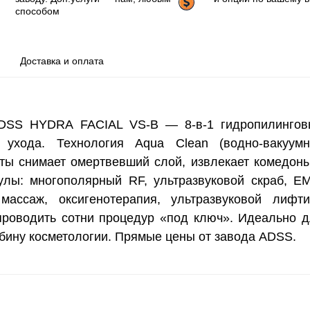
способом
Доставка и оплата
ADSS HYDRA FACIAL VS-B — 8-в-1 гидропилингов
 ухода. Технология Aqua Clean (водно-вакуумн
уты снимает омертвевший слой, извлекает комедон
улы: многополярный RF, ультразвуковой скраб, E
ассаж, оксигенотерапия, ультразвуковой лифти
проводить сотни процедур «под ключ». Идеально 
бину косметологии. Прямые цены от завода ADSS.