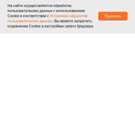
ценам на 20-30% ниже рыночных.
На сайте осуществляется обработка
О нас
Договор оферты
пользовательских данных с использованием
Принять
Cookie в соответствии с
Условиями обработки
Контакты
Перейти в каталог
пользовательских данных
. Вы можете запретить
сохранение Cookie в настройках своего браузера.
КАТАЛОГ
Honkon
Key Laser
Newangie
Lefis
ADSS
NUBWAY
КОНТАКТЫ
+7 (915) 314-68-08
Москва