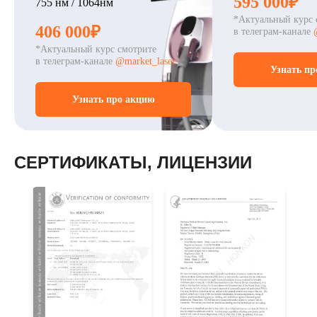
595 000₽
755 нм / 1064нм
*Актуальный курс 
406 000₽
в телеграм-канале
*Актуальный курс смотрите
в телеграм-канале
@market_laser
Узнать пр
Узнать про акцию
СЕРТИФИКАТЫ, ЛИЦЕНЗИИ