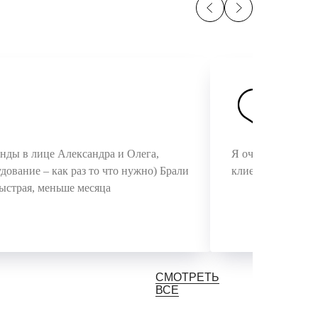
Влад
ды в лице Александра и Олега,
Я очень доволен
дование – как раз то что нужно) Брали
клиентов! Диодни
ыстрая, меньше месяца
СМОТРЕТЬ
ВСЕ