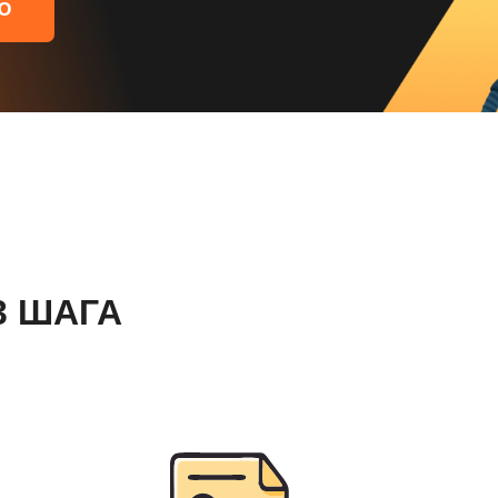
Ю
3 ШАГА