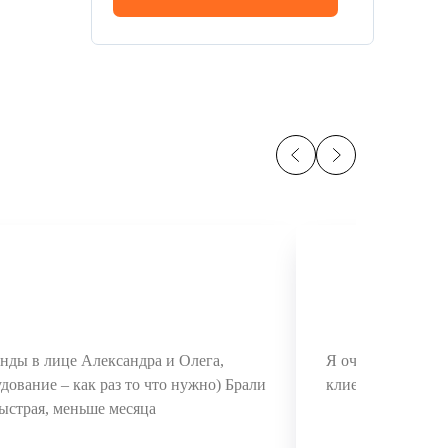
Влад
ды в лице Александра и Олега,
Я очень доволен
дование – как раз то что нужно) Брали
клиентов! Диодни
ыстрая, меньше месяца