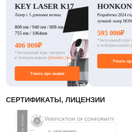
KEY LASER K17
HONKON 
Лазер с 5 длинами волны:
Разработка 2024 го
лучший лазер HO
808 нм / 940 нм / 808 нм /
595 000₽
755 нм / 1064нм
*Актуальный курс 
406 000₽
в телеграм-канале
*Актуальный курс смотрите
в телеграм-канале
@market_laser
Узнать пр
Узнать про акцию
СЕРТИФИКАТЫ, ЛИЦЕНЗИИ