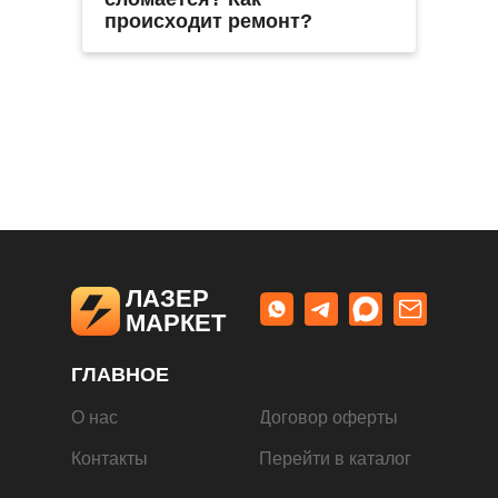
оффлайн.
Это позволяет нам сохранять
происходит ремонт?
демократичные цены на основное
оборудование, а вы оплачиваете
Наша ценовая политика строится
только те документы, которые вам
на прямых поставках
действительно необходимы.
оборудования от завода без
наценки за посреднический
сервис. В связи с этим,
гарантийное и пост-гарантийное
обслуживание осуществляется
напрямую производителем. Мы
предоставляем все необходимые
контакты и документацию для
ЛАЗЕР
быстрого обращения в
МАРКЕТ
официальные сервисные центры.
Именно этот подход позволяет
ГЛАВНОЕ
нам предлагать аппараты по
ценам на 20-30% ниже рыночных.
О нас
Договор оферты
Контакты
Перейти в каталог