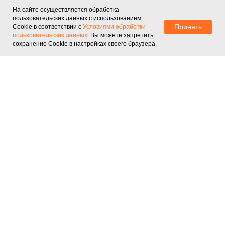
ценам на 20-30% ниже рыночных.
На сайте осуществляется обработка
О нас
Договор оферты
пользовательских данных с использованием
Принять
Cookie в соответствии с
Условиями обработки
Контакты
Перейти в каталог
пользовательских данных
. Вы можете запретить
сохранение Cookie в настройках своего браузера.
КАТАЛОГ
Honkon
Key Laser
Newangie
Lefis
ADSS
NUBWAY
КОНТАКТЫ
+7 (915) 314-68-08
Москва