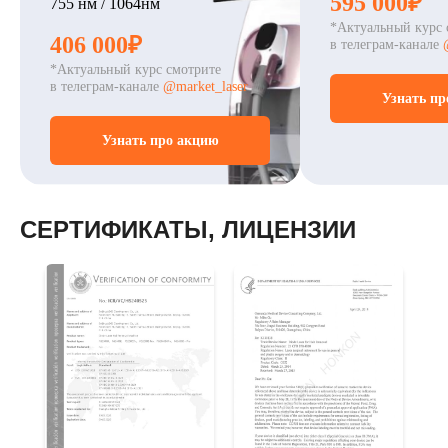
595 000₽
755 нм / 1064нм
*Актуальный курс 
406 000₽
в телеграм-канале
*Актуальный курс смотрите
в телеграм-канале
@market_laser
Узнать пр
Узнать про акцию
СЕРТИФИКАТЫ, ЛИЦЕНЗИИ