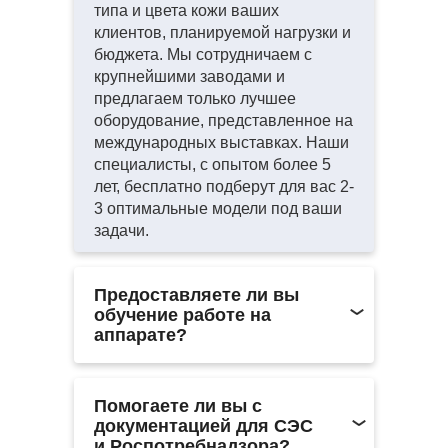
типа и цвета кожи ваших
клиентов, планируемой нагрузки и
бюджета. Мы сотрудничаем с
крупнейшими заводами и
предлагаем только лучшее
оборудование, представленное на
международных выставках. Наши
специалисты, с опытом более 5
лет, бесплатно подберут для вас 2-
3 оптимальные модели под ваши
задачи.
Предоставляете ли вы
обучение работе на
аппарате?
Мы не проводим обучение
самостоятельно, чтобы
Помогаете ли вы с
сосредоточить все ресурсы на
документацией для СЭС
качестве оборудования и его
и Роспотребнадзора?