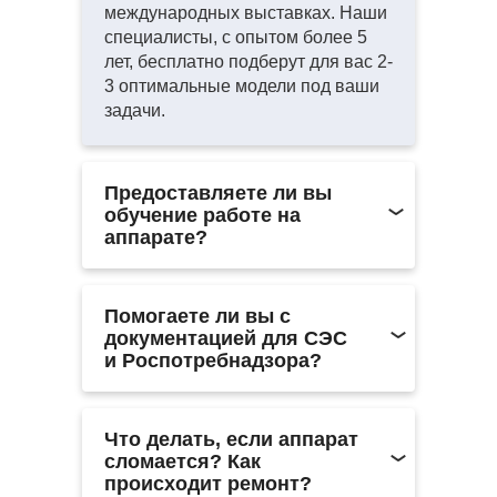
международных выставках. Наши
специалисты, с опытом более 5
лет, бесплатно подберут для вас 2-
3 оптимальные модели под ваши
задачи.
Предоставляете ли вы
обучение работе на
аппарате?
Мы не проводим обучение
самостоятельно, чтобы
Помогаете ли вы с
сосредоточить все ресурсы на
документацией для СЭС
качестве оборудования и его
и Роспотребнадзора?
стоимости. Однако мы поможем
вам с подбором проверенных
Мы предоставляем базовый пакет
тренеров, которые проводят
документов, необходимый для
Что делать, если аппарат
обучение как онлайн, так и
ввода аппарата в эксплуатацию.
сломается? Как
оффлайн.
Это позволяет нам сохранять
происходит ремонт?