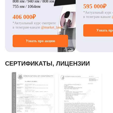
808 нм / 940 нм / 808 нм /
595 000₽
755 нм / 1064нм
*Актуальный курс 
406 000₽
в телеграм-канале
*Актуальный курс смотрите
в телеграм-канале
@market_laser
Узнать пр
Узнать про акцию
СЕРТИФИКАТЫ, ЛИЦЕНЗИИ