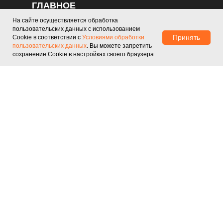
ГЛАВНОЕ
нам предлагать аппараты по
ценам на 20-30% ниже рыночных.
На сайте осуществляется обработка
О нас
Договор оферты
пользовательских данных с использованием
Принять
Cookie в соответствии с
Условиями обработки
Контакты
Перейти в каталог
пользовательских данных
. Вы можете запретить
сохранение Cookie в настройках своего браузера.
КАТАЛОГ
Honkon
Key Laser
Newangie
Lefis
ADSS
NUBWAY
КОНТАКТЫ
+7 (915) 314-68-08
Москва