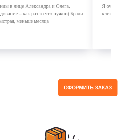
ды в лице Александра и Олега,
Я очень доволен
дование – как раз то что нужно) Брали
клиентов! Диодни
ыстрая, меньше месяца
ОФОРМИТЬ ЗАКАЗ