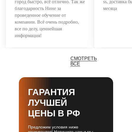
город быстро, всё отлично. Так же
ss, доставка 
благодарность Нине за
месяца
проведенное обучение от
компании. Всё очень подробно,
все по делу, ценнейшая
информация!
СМОТРЕТЬ
ВСЕ
ГАРАНТИЯ
ЛУЧШЕЙ
ЦЕНЫ В РФ
Предложим условия ниже
конкурентов! Напишите нам и мы