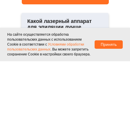
Какой лазерный аппарат
для эпиляции лучше
всего подойдет для моей
На сайте осуществляется обработка
клиники/салона?
пользовательских данных с использованием
Принять
Cookie в соответствии с
Условиями обработки
пользовательских данных
. Вы можете запретить
Идеальный аппарат зависит от
сохранение Cookie в настройках своего браузера.
типа и цвета кожи ваших
клиентов, планируемой нагрузки и
бюджета. Мы сотрудничаем с
крупнейшими заводами и
предлагаем только лучшее
оборудование, представленное на
международных выставках. Наши
специалисты, с опытом более 5
лет, бесплатно подберут для вас 2-
3 оптимальные модели под ваши
задачи.