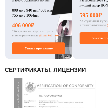
Лазер с 5 длинами волны:
Разработка 2024 го
лучший лазер HO
808 нм / 940 нм / 808 нм /
595 000₽
755 нм / 1064нм
*Актуальный курс 
406 000₽
в телеграм-канале
*Актуальный курс смотрите
в телеграм-канале
@market_laser
Узнать пр
Узнать про акцию
СЕРТИФИКАТЫ, ЛИЦЕНЗИИ