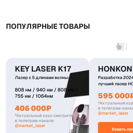
ПОПУЛЯРНЫЕ ТОВАРЫ
KEY LASER K17
HONKON 
Лазер с 5 длинами волны:
Разработка 2024
лучший лазер H
808 нм / 940 нм / 808 нм /
595 000
755 нм / 1064нм
*Актуальный кур
406 000₽
в телеграм-кана
@market_laser
*Актуальный курс смотрите
в телеграм-канале
@market_laser
Узнать пр